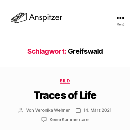
Menü
Der
Anspitzer
Schlagwort:
Greifswald
Kategorien
BILD
Traces of Life
Von
Veronika Wehner
14. März 2021
Beitragsautor
Veröffentlichungsdatum
zu
Keine Kommentare
Traces