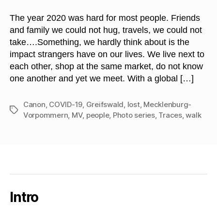
of
Life
The year 2020 was hard for most people. Friends
and family we could not hug, travels, we could not
take….Something, we hardly think about is the
impact strangers have on our lives. We live next to
each other, shop at the same market, do not know
one another and yet we meet. With a global […]
Canon
,
COVID-19
,
Greifswald
,
lost
,
Mecklenburg-
Schlagwörter
Vorpommern
,
MV
,
people
,
Photo series
,
Traces
,
walk
Intro